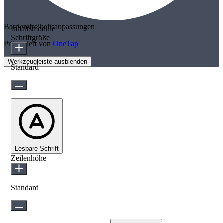
Barrierefreiheitsanpassungen
Inhaltsmodule
Schriftgröße
Präsentiert von
OneTap
Werkzeugleiste ausblenden
Standard
Lesbare Schrift
Zeilenhöhe
Standard