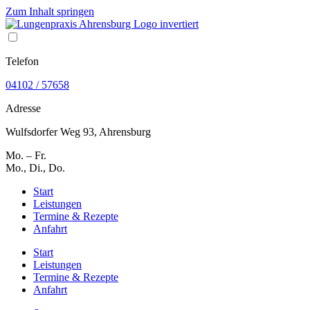
Zum Inhalt springen
Telefon
04102 / 57658
Adresse
Wulfsdorfer Weg 93, Ahrensburg
Mo. – Fr.
08 – 12
Uhr
Mo., Di., Do.
15 – 18 Uhr
Start
Leistungen
Termine & Rezepte
Anfahrt
Start
Leistungen
Termine & Rezepte
Anfahrt